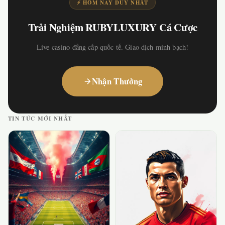
⚡ HÔM NAY DUY NHẤT
Trải Nghiệm RUBYLUXURY Cá Cược
Live casino đẳng cấp quốc tế. Giao dịch minh bạch!
Nhận Thưởng
TIN TỨC MỚI NHẤT