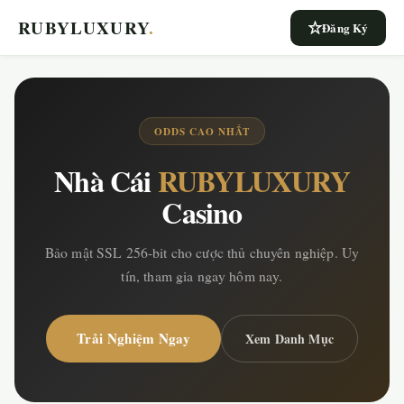
RUBYLUXURY
.
Đăng Ký
ODDS CAO NHẤT
Nhà Cái
RUBYLUXURY
Casino
Bảo mật SSL 256-bit cho cược thủ chuyên nghiệp. Uy
tín, tham gia ngay hôm nay.
Trải Nghiệm Ngay
Xem Danh Mục