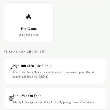
🔥
Hot Game
Đang thịnh hành
VÌ SAO CHỌN CHÚNG TÔI
Nạp Rút Siêu Tốc 3 Phút
⚡
Giao dịch nhanh chóng, tiền về tài khoản trong vòng 3 phút. Hỗ trợ
nhiều ngân hàng và ví điện tử.
Link Vào Ổn Định
🌐
Không lo bị chặn, nhiều đường truyền dự phòng, vào chơi mượt mà.