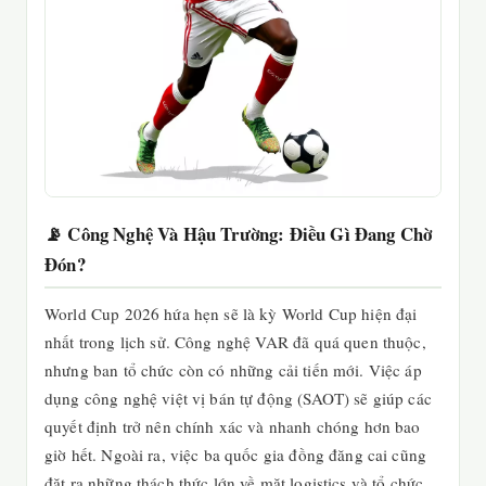
📡 Công Nghệ Và Hậu Trường: Điều Gì Đang Chờ
Đón?
World Cup 2026 hứa hẹn sẽ là kỳ World Cup hiện đại
nhất trong lịch sử. Công nghệ VAR đã quá quen thuộc,
nhưng ban tổ chức còn có những cải tiến mới. Việc áp
dụng công nghệ việt vị bán tự động (SAOT) sẽ giúp các
quyết định trở nên chính xác và nhanh chóng hơn bao
giờ hết. Ngoài ra, việc ba quốc gia đồng đăng cai cũng
đặt ra những thách thức lớn về mặt logistics và tổ chức.