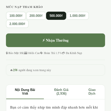
MỨC NẠP THAM KHẢO
100.000₫
200.000₫
500.000₫
1.000.000₫
2.000.000₫
⚡ Nhận Thưởng
🔒 Bảo Mật SSL
🎰 Odds Cao
🔄 Hoàn Trả 1.5%
💳 Đa Kênh Nạp
258
🔥
người đang xem trang này
Nội Dung Bài
Đánh Giá
Giao
Viết
(2,936)
Dịch
Bạn có cảm thấy nhịp tim mình đập nhanh hơn mỗi khi