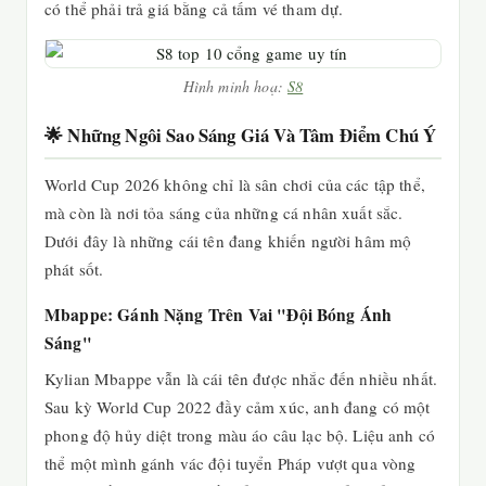
có thể phải trả giá bằng cả tấm vé tham dự.
Hình minh hoạ:
S8
🌟 Những Ngôi Sao Sáng Giá Và Tâm Điểm Chú Ý
World Cup 2026 không chỉ là sân chơi của các tập thể,
mà còn là nơi tỏa sáng của những cá nhân xuất sắc.
Dưới đây là những cái tên đang khiến người hâm mộ
phát sốt.
Mbappe: Gánh Nặng Trên Vai "Đội Bóng Ánh
Sáng"
Kylian Mbappe vẫn là cái tên được nhắc đến nhiều nhất.
Sau kỳ World Cup 2022 đầy cảm xúc, anh đang có một
phong độ hủy diệt trong màu áo câu lạc bộ. Liệu anh có
thể một mình gánh vác đội tuyển Pháp vượt qua vòng