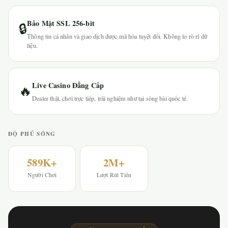
Bảo Mật SSL 256-bit
🔒
Thông tin cá nhân và giao dịch được mã hóa tuyệt đối. Không lo rò rỉ dữ
liệu.
Live Casino Đẳng Cấp
🔥
Dealer thật, chơi trực tiếp, trải nghiệm như tại sòng bài quốc tế.
ĐỘ PHỦ SÓNG
589K+
2M+
Người Chơi
Lượt Rút Tiền