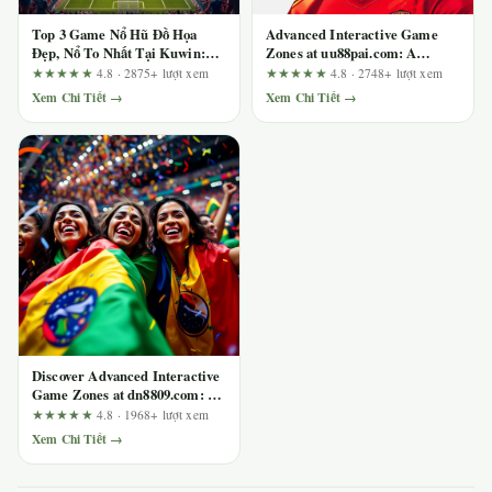
Top 3 Game Nổ Hũ Đồ Họa
Advanced Interactive Game
Đẹp, Nổ To Nhất Tại Kuwin:
Zones at uu88pai.com: A
Phân Tích Ai Nên Chơi Và Ai
Critical Look Behind the Pitch
★★★★★
4.8 · 2875+ lượt xem
★★★★★
4.8 · 2748+ lượt xem
Nên Tránh
Xem Chi Tiết →
Xem Chi Tiết →
Discover Advanced Interactive
Game Zones at dn8809.com: An
Independent Review of the Full
★★★★★
4.8 · 1968+ lượt xem
User Path
Xem Chi Tiết →