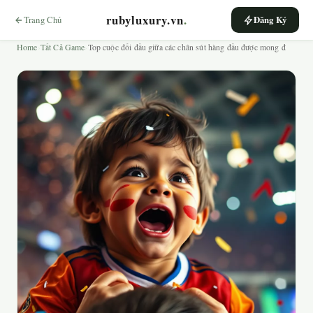
rubyluxury.vn
.
Trang Chủ
Đăng Ký
Home
›
Tất Cả Game
›
Top cuộc đối đầu giữa các chân sút hàng đầu được mong đ