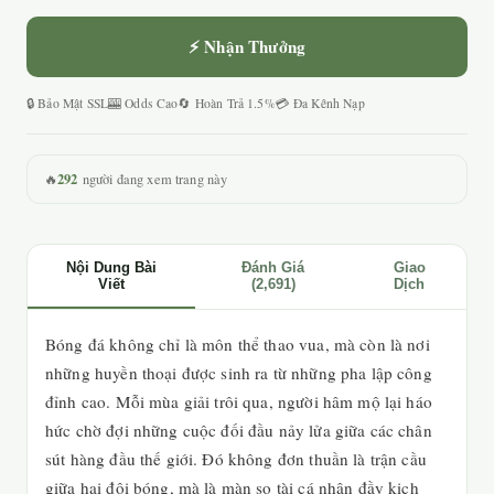
⚡ Nhận Thưởng
🔒 Bảo Mật SSL
🎰 Odds Cao
🔄 Hoàn Trả 1.5%
💳 Đa Kênh Nạp
292
🔥
người đang xem trang này
Nội Dung Bài
Đánh Giá
Giao
Viết
(2,691)
Dịch
Bóng đá không chỉ là môn thể thao vua, mà còn là nơi
những huyền thoại được sinh ra từ những pha lập công
đỉnh cao. Mỗi mùa giải trôi qua, người hâm mộ lại háo
hức chờ đợi những cuộc đối đầu nảy lửa giữa các chân
sút hàng đầu thế giới. Đó không đơn thuần là trận cầu
giữa hai đội bóng, mà là màn so tài cá nhân đầy kịch