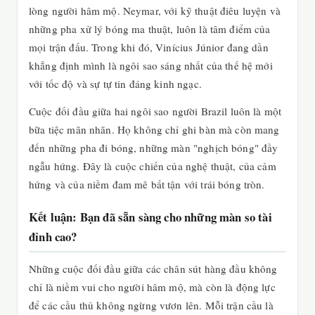
lòng người hâm mộ. Neymar, với kỹ thuật điêu luyện và
những pha xử lý bóng ma thuật, luôn là tâm điểm của
mọi trận đấu. Trong khi đó, Vinícius Júnior đang dần
khẳng định mình là ngôi sao sáng nhất của thế hệ mới
với tốc độ và sự tự tin đáng kinh ngạc.
Cuộc đối đầu giữa hai ngôi sao người Brazil luôn là một
bữa tiệc mãn nhãn. Họ không chỉ ghi bàn mà còn mang
đến những pha đi bóng, những màn "nghịch bóng" đầy
ngẫu hứng. Đây là cuộc chiến của nghệ thuật, của cảm
hứng và của niềm đam mê bất tận với trái bóng tròn.
Kết luận: Bạn đã sẵn sàng cho những màn so tài
đỉnh cao?
Những cuộc đối đầu giữa các chân sút hàng đầu không
chỉ là niềm vui cho người hâm mộ, mà còn là động lực
để các cầu thủ không ngừng vươn lên. Mỗi trận cầu là