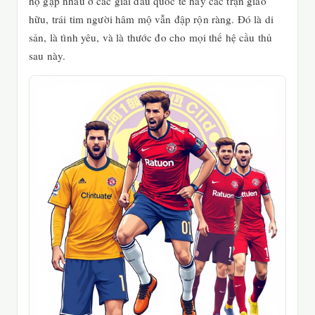
họ gặp nhau ở các giải đấu quốc tế hay các trận giao
hữu, trái tim người hâm mộ vẫn đập rộn ràng. Đó là di
sản, là tình yêu, và là thước đo cho mọi thế hệ cầu thủ
sau này.