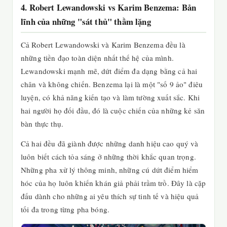
4. Robert Lewandowski vs Karim Benzema: Bản
lĩnh của những "sát thủ" thầm lặng
Cả Robert Lewandowski và Karim Benzema đều là
những tiền đạo toàn diện nhất thế hệ của mình.
Lewandowski mạnh mẽ, dứt điểm đa dạng bằng cả hai
chân và không chiến. Benzema lại là một "số 9 ảo" điêu
luyện, có khả năng kiến tạo và làm tường xuất sắc. Khi
hai người họ đối đầu, đó là cuộc chiến của những kẻ săn
bàn thực thụ.
Cả hai đều đã giành được những danh hiệu cao quý và
luôn biết cách tỏa sáng ở những thời khắc quan trọng.
Những pha xử lý thông minh, những cú dứt điểm hiểm
hóc của họ luôn khiến khán giả phải trầm trồ. Đây là cặp
đấu dành cho những ai yêu thích sự tinh tế và hiệu quả
tối đa trong từng pha bóng.