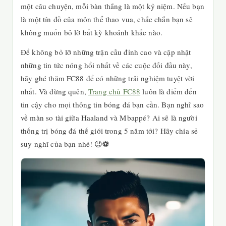
một câu chuyện, mỗi bàn thắng là một kỷ niệm. Nếu bạn
là một tín đồ của môn thể thao vua, chắc chắn bạn sẽ
không muốn bỏ lỡ bất kỳ khoảnh khắc nào.
Để không bỏ lỡ những trận cầu đỉnh cao và cập nhật
những tin tức nóng hổi nhất về các cuộc đối đầu này,
hãy ghé thăm FC88 để có những trải nghiệm tuyệt vời
nhất. Và đừng quên,
Trang chủ FC88
luôn là điểm đến
tin cậy cho mọi thông tin bóng đá bạn cần. Bạn nghĩ sao
về màn so tài giữa Haaland và Mbappé? Ai sẽ là người
thống trị bóng đá thế giới trong 5 năm tới? Hãy chia sẻ
suy nghĩ của bạn nhé! 😉⚽