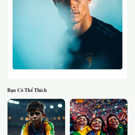
Bạn Có Thể Thích