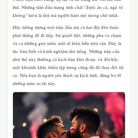
thủ. Những trận đấu mang tính chất "được ăn cả, ngã về
không" luôn là thứ mà người hâm mộ mong chờ nhất.
Hãy tưởng tượng một trận đấu mà cả hai đội đều buộc
phải thắng để đi tiếp. Sự quyết liệt, những pha va chạm
và cả những giọt nước mắt sẽ hiện hữu trên sân. Đây là
lúc bản lĩnh và kinh nghiệm lên tiếng. Những trận cầu
như thế này thường có kịch bản khó đoán, và đôi khi,
một khoảnh khắc thiếu tập trung cũng đủ để thay đổi tất
cả. Nếu bạn là người yêu thích sự kịch tính, đừng bỏ lỡ
những màn so tài này.