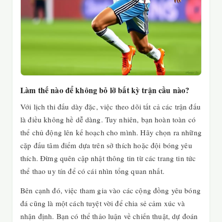
Làm thế nào để không bỏ lỡ bất kỳ trận cầu nào?
Với lịch thi đấu dày đặc, việc theo dõi tất cả các trận đấu
là điều không hề dễ dàng. Tuy nhiên, bạn hoàn toàn có
thể chủ động lên kế hoạch cho mình. Hãy chọn ra những
cặp đấu tâm điểm dựa trên sở thích hoặc đội bóng yêu
thích. Đừng quên cập nhật thông tin từ các trang tin tức
thể thao uy tín để có cái nhìn tổng quan nhất.
Bên cạnh đó, việc tham gia vào các cộng đồng yêu bóng
đá cũng là một cách tuyệt vời để chia sẻ cảm xúc và
nhận định. Bạn có thể thảo luận về chiến thuật, dự đoán