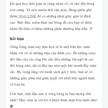
kết quả hay đơn giản là cùng nhau cổ vũ cho đội bóng
con cưng. Và nếu muốn thử vận may, đừng quên ghé
thăm
f8bet LINK
để có những phút giây giải trí đỉnh
cao. Biết đâu, niềm đam mê bóng đá của bạn sẽ được
nhân đôi khi có thêm những phần thưởng hấp dẫn. 🎉
Kết luận
Vòng bảng năm nay hứa hẹn sẽ là một bữa tiệc mãn
nhãn với vô số những trận cầu đỉnh cao. Từ những cuộc
đối đầu của các ông lớn cho đến những bất ngờ từ các
đội bóng nhỏ, tất cả đều tạo nên một bức tranh đầy màu
sắc. Hy vọng rằng với danh sách gợi ý trên, bạn sẽ có
những giây phút thư giãn tuyệt vời nhất bên người thân
và bạn bè.
Còn bạn, trận đấu nào ở vòng bảng là bạn mong chờ
nhất? Hãy chia sẻ với tôi ở phần bình luận bên dưới nhé!
⚽