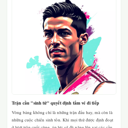
Trận cầu "sinh tử" quyết định tấm vé đi tiếp
Vòng bảng không chỉ là những trận đấu hay, mà còn là
những cuộc chiến sinh tồn. Khi mọi thứ được định đoạt
ở lượt trận cuối cùng, áp lực sẽ đè nặng lên vai các cầu