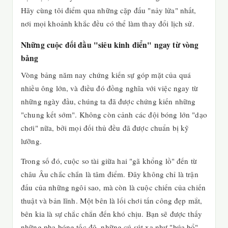
Hãy cùng tôi điểm qua những cặp đấu "nảy lửa" nhất,
nơi mọi khoảnh khắc đều có thể làm thay đổi lịch sử.
Những cuộc đối đầu "siêu kinh điển" ngay từ vòng
bảng
Vòng bảng năm nay chứng kiến sự góp mặt của quá
nhiều ông lớn, và điều đó đồng nghĩa với việc ngay từ
những ngày đầu, chúng ta đã được chứng kiến những
"chung kết sớm". Không còn cảnh các đội bóng lớn "dạo
chơi" nữa, bởi mọi đối thủ đều đã được chuẩn bị kỹ
lưỡng.
Trong số đó, cuộc so tài giữa hai "gã khổng lồ" đến từ
châu Âu chắc chắn là tâm điểm. Đây không chỉ là trận
đấu của những ngôi sao, mà còn là cuộc chiến của chiến
thuật và bản lĩnh. Một bên là lối chơi tấn công đẹp mắt,
bên kia là sự chắc chắn đến khó chịu. Bạn sẽ được thấy
những pha bóng tốc độ, những cú sút xa như "búa bổ"