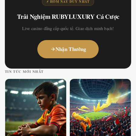
⚡ HÔM NAY DUY NHẤT
Trải Nghiệm RUBYLUXURY Cá Cược
Live casino đẳng cấp quốc tế. Giao dịch minh bạch!
Nhận Thưởng
TIN TỨC MỚI NHẤT