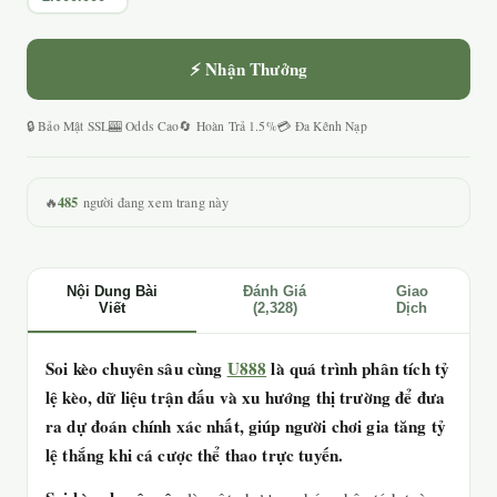
⚡ Nhận Thưởng
🔒 Bảo Mật SSL
🎰 Odds Cao
🔄 Hoàn Trả 1.5%
💳 Đa Kênh Nạp
485
🔥
người đang xem trang này
Nội Dung Bài
Đánh Giá
Giao
Viết
(2,328)
Dịch
Soi kèo chuyên sâu cùng
U888
là quá trình phân tích tỷ
lệ kèo, dữ liệu trận đấu và xu hướng thị trường để đưa
ra dự đoán chính xác nhất, giúp người chơi gia tăng tỷ
lệ thắng khi cá cược thể thao trực tuyến.