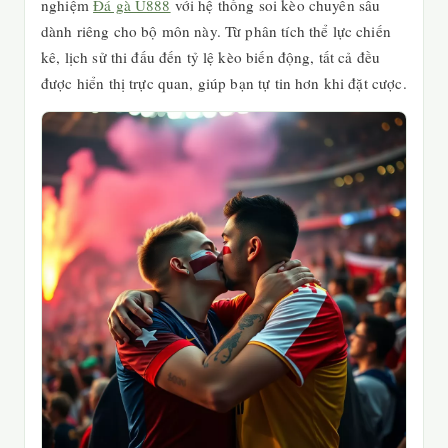
nghiệm
Đá gà U888
với hệ thống soi kèo chuyên sâu
dành riêng cho bộ môn này. Từ phân tích thể lực chiến
kê, lịch sử thi đấu đến tỷ lệ kèo biến động, tất cả đều
được hiển thị trực quan, giúp bạn tự tin hơn khi đặt cược.