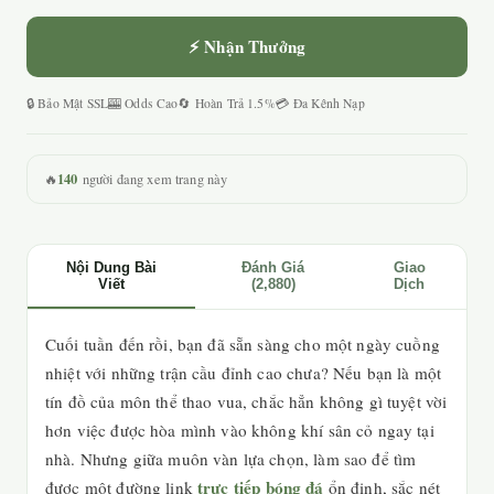
⚡ Nhận Thưởng
🔒 Bảo Mật SSL
🎰 Odds Cao
🔄 Hoàn Trả 1.5%
💳 Đa Kênh Nạp
140
🔥
người đang xem trang này
Nội Dung Bài
Đánh Giá
Giao
Viết
(2,880)
Dịch
Cuối tuần đến rồi, bạn đã sẵn sàng cho một ngày cuồng
nhiệt với những trận cầu đỉnh cao chưa? Nếu bạn là một
tín đồ của môn thể thao vua, chắc hẳn không gì tuyệt vời
hơn việc được hòa mình vào không khí sân cỏ ngay tại
nhà. Nhưng giữa muôn vàn lựa chọn, làm sao để tìm
trực tiếp bóng đá
được một đường link
ổn định, sắc nét