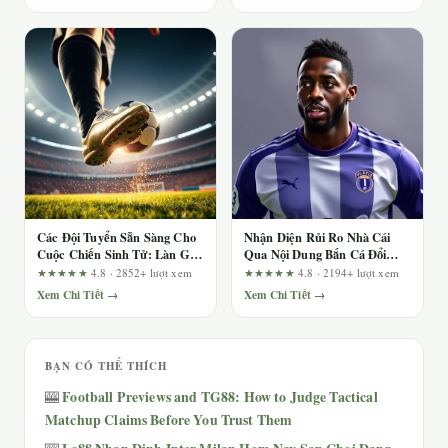
Các Đội Tuyển Sẵn Sàng Cho
Nhận Diện Rủi Ro Nhà Cái
Cuộc Chiến Sinh Tử: Làn Gió
Qua Nội Dung Bắn Cá Đổi
Mới Từ Cổng Game Sunwin
Thưởng GEM88
★★★★★
4.8 · 2852+ lượt xem
★★★★★
4.8 · 2194+ lượt xem
Xem Chi Tiết →
Xem Chi Tiết →
BẠN CÓ THỂ THÍCH
Football Previews and TG88: How to Judge Tactical
🎰
Matchup Claims Before You Trust Them