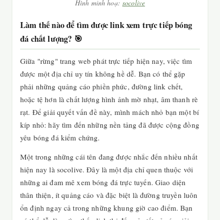
Hình minh hoạ:
socolive
Làm thế nào để tìm được link xem trực tiếp bóng
đá chất lượng? 🎯
Giữa "rừng" trang web phát trực tiếp hiện nay, việc tìm
được một địa chỉ uy tín không hề dễ. Bạn có thể gặp
phải những quảng cáo phiền phức, đường link chết,
hoặc tệ hơn là chất lượng hình ảnh mờ nhạt, âm thanh rè
rạt. Để giải quyết vấn đề này, mình mách nhỏ bạn một bí
kíp nhỏ: hãy tìm đến những nền tảng đã được cộng đồng
yêu bóng đá kiểm chứng.
Một trong những cái tên đang được nhắc đến nhiều nhất
hiện nay là socolive. Đây là một địa chỉ quen thuộc với
những ai đam mê xem bóng đá trực tuyến. Giao diện
thân thiện, ít quảng cáo và đặc biệt là đường truyền luôn
ổn định ngay cả trong những khung giờ cao điểm. Bạn