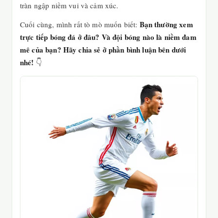
tràn ngập niềm vui và cảm xúc.
Bạn thường xem
Cuối cùng, mình rất tò mò muốn biết:
trực tiếp bóng đá ở đâu? Và đội bóng nào là niềm đam
mê của bạn? Hãy chia sẻ ở phần bình luận bên dưới
nhé!
👇