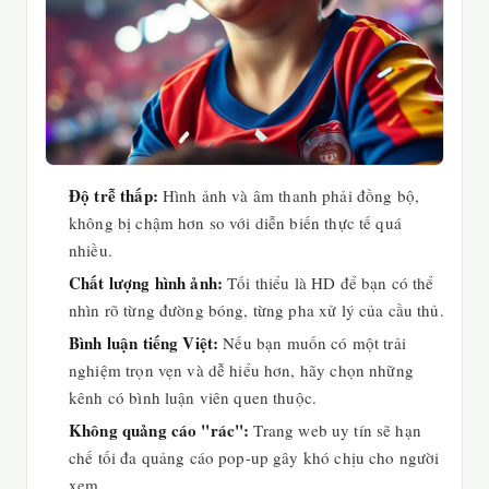
Độ trễ thấp:
Hình ảnh và âm thanh phải đồng bộ,
không bị chậm hơn so với diễn biến thực tế quá
nhiều.
Chất lượng hình ảnh:
Tối thiểu là HD để bạn có thể
nhìn rõ từng đường bóng, từng pha xử lý của cầu thủ.
Bình luận tiếng Việt:
Nếu bạn muốn có một trải
nghiệm trọn vẹn và dễ hiểu hơn, hãy chọn những
kênh có bình luận viên quen thuộc.
Không quảng cáo "rác":
Trang web uy tín sẽ hạn
chế tối đa quảng cáo pop-up gây khó chịu cho người
xem.