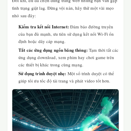
Đôi khi, dù đã chọn đúng trang web nhưng bạn vẫn gặp
tình trạng giật lag. Đừng vội nản, hãy thử một vài mẹo
nhỏ sau đây:
Kiểm tra kết nối Internet:
Đảm bảo đường truyền
của bạn đủ mạnh, ưu tiên sử dụng kết nối Wi-Fi ổn
định hoặc dây cáp mạng.
Tắt các ứng dụng ngốn băng thông:
Tạm thời tắt các
ứng dụng download, xem phim hay chơi game trên
các thiết bị khác trong cùng mạng.
Sử dụng trình duyệt nhẹ:
Một số trình duyệt có thể
giúp tối ưu tốc độ tải trang và phát video tốt hơn.