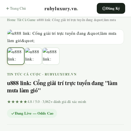
rubyluxury.vn
.
Trang Chủ
Đăng Ký
Home
›
Tất Cả Game
›
u888 link: Cổng giải trí trực tuyến đang &quot;làm mưa
TIN TỨC CÁ CƯỢC · RUBYLUXURY.VN
u888 link: Cổng giải trí trực tuyến đang "làm
mưa làm gió"
★★★★★
4.8 / 5.0 · 3,062+ đánh giá đã xác minh
Đang Live — Odds Cao