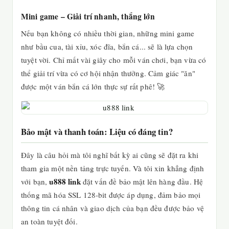
Mini game – Giải trí nhanh, thắng lớn
Nếu bạn không có nhiều thời gian, những mini game
như bầu cua, tài xỉu, xóc đĩa, bắn cá... sẽ là lựa chọn
tuyệt vời. Chỉ mất vài giây cho mỗi ván chơi, bạn vừa có
thể giải trí vừa có cơ hội nhận thưởng. Cảm giác "ăn"
được một ván bắn cá lớn thực sự rất phê! 🚀
Bảo mật và thanh toán: Liệu có đáng tin?
Đây là câu hỏi mà tôi nghĩ bất kỳ ai cũng sẽ đặt ra khi
tham gia một nền tảng trực tuyến. Và tôi xin khẳng định
u888 link
với bạn,
đặt vấn đề bảo mật lên hàng đầu. Hệ
thống mã hóa SSL 128-bit được áp dụng, đảm bảo mọi
thông tin cá nhân và giao dịch của bạn đều được bảo vệ
an toàn tuyệt đối.