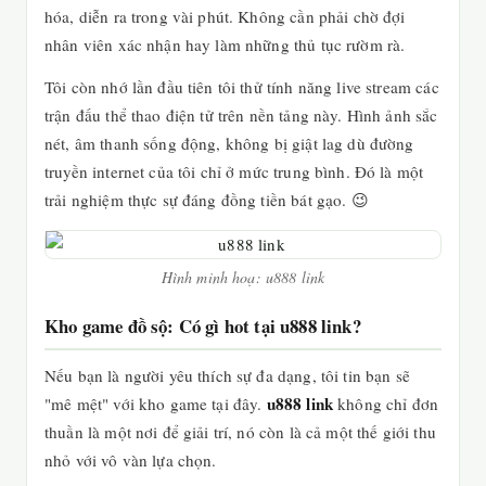
hóa, diễn ra trong vài phút. Không cần phải chờ đợi
nhân viên xác nhận hay làm những thủ tục rườm rà.
Tôi còn nhớ lần đầu tiên tôi thử tính năng live stream các
trận đấu thể thao điện tử trên nền tảng này. Hình ảnh sắc
nét, âm thanh sống động, không bị giật lag dù đường
truyền internet của tôi chỉ ở mức trung bình. Đó là một
trải nghiệm thực sự đáng đồng tiền bát gạo. 😉
Hình minh hoạ: u888 link
Kho game đồ sộ: Có gì hot tại u888 link?
Nếu bạn là người yêu thích sự đa dạng, tôi tin bạn sẽ
u888 link
"mê mệt" với kho game tại đây.
không chỉ đơn
thuần là một nơi để giải trí, nó còn là cả một thế giới thu
nhỏ với vô vàn lựa chọn.