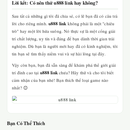
Lời kết: Có nên thử u888 link hay không?
Sau tất cả những gì tôi đã chia sẻ, có lẽ bạn đã có câu trả
u888 link
lời cho riêng mình.
không phải là một "chiêu
trò" hay một lời hứa suông. Nó thực sự là một cổng giải
trí chất lượng, uy tín và đáng để bạn dành thời gian trải
nghiệm. Dù bạn là người mới hay đã có kinh nghiệm, tôi
tin bạn sẽ tìm thấy niềm vui và sự hài lòng tại đây.
Vậy còn bạn, bạn đã sẵn sàng để khám phá thế giới giải
u888 link
trí đỉnh cao tại
chưa? Hãy thử và cho tôi biết
cảm nhận của bạn nhé! Bạn thích thể loại game nào
nhất? 😊
Bạn Có Thể Thích