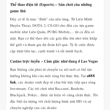
Thể thao điện tử (Esports) – Sân chơi của những
game thủ
Đây có lẽ là mục "đinh" của nền tảng. Từ Liên Minh
Huyền Thoại, DOTA 2, CS:GO cho đến các tựa game
mobile như Liên Quân, PUBG Mobile,... tất cả đều có
mặt. Bạn có thể theo dõi các giải đấu lớn nhỏ trên khắp
thế giới và tham gia dự đoán kết quả. Tỷ lệ cược được
cập nhật liên tục, cạnh tranh và rất minh bạch.
Casino trực tuyến – Cảm giác như đang ở Las Vegas
Bạn không cần phải di chuyển xa xôi mới có thể tận
u888
hưởng không khí của một sòng bài thực thụ. Tại
link
, các dealer xinh đẹp sẽ chia bài trực tiếp qua sóng
livestream. Các trò chơi như Baccarat, Roulette,
Blackjack, Poker... được tái hiện vô cùng chân thực. Tôi
đặc biệt ấn tượng với chất lượng hình ảnh HD và sự
chuyên nghiệp của các dealer.