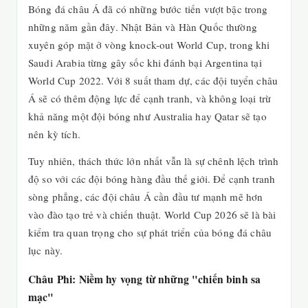
Bóng đá châu Á đã có những bước tiến vượt bậc trong
những năm gần đây. Nhật Bản và Hàn Quốc thường
xuyên góp mặt ở vòng knock-out World Cup, trong khi
Saudi Arabia từng gây sốc khi đánh bại Argentina tại
World Cup 2022. Với 8 suất tham dự, các đội tuyển châu
Á sẽ có thêm động lực để cạnh tranh, và không loại trừ
khả năng một đội bóng như Australia hay Qatar sẽ tạo
nên kỳ tích.
Tuy nhiên, thách thức lớn nhất vẫn là sự chênh lệch trình
độ so với các đội bóng hàng đầu thế giới. Để cạnh tranh
sòng phẳng, các đội châu Á cần đầu tư mạnh mẽ hơn
vào đào tạo trẻ và chiến thuật. World Cup 2026 sẽ là bài
kiểm tra quan trọng cho sự phát triển của bóng đá châu
lục này.
Châu Phi: Niềm hy vọng từ những "chiến binh sa
mạc"