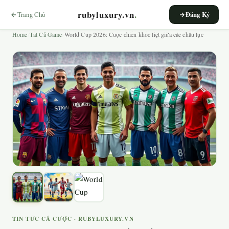
rubyluxury.vn
.
Trang Chủ
Đăng Ký
Home
›
Tất Cả Game
›
World Cup 2026: Cuộc chiến khốc liệt giữa các châu lục
TIN TỨC CÁ CƯỢC · RUBYLUXURY.VN