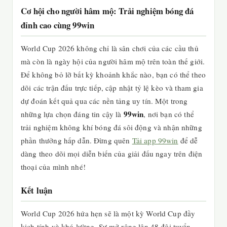
Cơ hội cho người hâm mộ: Trải nghiệm bóng đá
đỉnh cao cùng 99win
World Cup 2026 không chỉ là sân chơi của các cầu thủ
mà còn là ngày hội của người hâm mộ trên toàn thế giới.
Để không bỏ lỡ bất kỳ khoảnh khắc nào, bạn có thể theo
dõi các trận đấu trực tiếp, cập nhật tỷ lệ kèo và tham gia
dự đoán kết quả qua các nền tảng uy tín. Một trong
99win
những lựa chọn đáng tin cậy là
, nơi bạn có thể
trải nghiệm không khí bóng đá sôi động và nhận những
phần thưởng hấp dẫn. Đừng quên
Tải app 99win
để dễ
dàng theo dõi mọi diễn biến của giải đấu ngay trên điện
thoại của mình nhé!
Kết luận
World Cup 2026 hứa hẹn sẽ là một kỳ World Cup đầy
kịch tính và khó lường. Sự mở rộng lên 48 đội tuyển