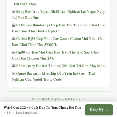
Trên Điện Thoại
Song Bac Truc Tuyen Nh88 Trai Nghiem Las Vegas Ngay
🎰
Tai Nha ZiaaNm
C168 Keo Bundesliga Hap Dan Moi Tuan San Choi Cua
🎰
Dan Cuoc Thu Thiet KBgdcC
Casino Bj88 Cap Nhat Cac Game Casino Moi Nhat Cho
🎰
Dan Choi Thuc Thu 3XtMfk
Gg88 Soi Keo Moi Giai Dau Tren The Gioi San Choi
🎰
Cua Dan Chuyen MmfkVh
F8bet Quay Hu Doi Thuong Khi Giai Tri Gap May Man
🎰
Game Baccarat Live Hấp Dẫn Trên hz88.ac – Trải
🎰
Nghiệm Của Người Trong Cuộc
© 2026 rubyluxury.vn — Nhà Cái Uy Tín
Contact
·
Chính Sách Giao Dịch
·
Chính Sách Hoàn Trả
·
Chính Sách Bảo Mật
·
World Cup 2026 và Cuộc Đua Tới Trận Chung Kết Trong Mơ
Đăng Ký →
Điều Khoản Dịch Vụ
·
Tra Cứu Vé
·
Tất Cả Game
·
Sitemap
⭐ 4.8 · ✓ Đang Thịnh Hành