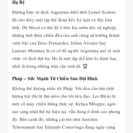
Hạ Bệ
Đương kim vô địch Argentina dưới thời Lionel Scaloni
đã cho thấy một tập thể đoàn kết, kỷ luật và đầy bản
lĩnh. Dù Messi có thể đã ở bên kia sườn dốc sự nghiệp,
nhưng tinh thần chiến đấu của anh cùng sự trưởng thành
vượt bậc của Enzo Fernandez, Julian Alvarez hay
Lautaro Martinez là cơ sở để người Argentina mơ về một
chức vô địch thứ ba. Họ là một tập thể khó bị đánh bại,
nhất là trong những trận cầu sinh tử. 🏆
Pháp – Sức Mạnh Từ Chiều Sâu Đội Hình
Không thể không nhắc tới Pháp. Với dàn cầu thủ chất
lượng trải dài từ thủ môn cho tới tiền đạo, Les Bleus là
một cỗ máy chiến thắng thực sự. Kylian Mbappe, ngôi
sao sáng nhất thế hệ hiện tại, vẫn đang ở đỉnh cao phong
độ. Bên cạnh đó, những cái tên như Aurelien
Tchouameni hay Eduardo Camavinga đang ngày càng