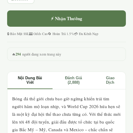
⚡ Nhận Thưởng
🔒 Bảo Mật SSL
🎰 Odds Cao
🔄 Hoàn Trả 1.5%
💳 Đa Kênh Nạp
294
🔥
người đang xem trang này
Nội Dung Bài
Đánh Giá
Giao
Viết
(2,888)
Dịch
Bóng đá thế giới chưa bao giờ ngừng khiến trái tim
người hâm mộ loạn nhịp, và World Cup 2026 hứa hẹn sẽ
là một kỳ đại hội thể thao chưa từng có. Với thể thức mới
lên tới 48 đội tuyển, giải đấu được tổ chức tại ba quốc
gia Bắc Mỹ – Mỹ, Canada và Mexico – chắc chắn sẽ