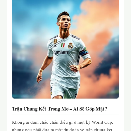
Trận Chung Kết Trong Mơ – Ai Sẽ Góp Mặt?
Không ai dám chắc chắn điều gì ở một kỳ World Cup,
nhưng nếu phải đưa ra một dự đoán về trận chung kết