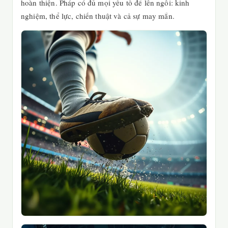
hoàn thiện. Pháp có đủ mọi yếu tố để lên ngôi: kinh
nghiệm, thể lực, chiến thuật và cả sự may mắn.