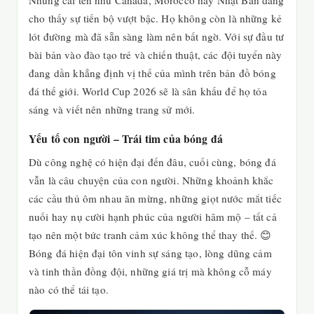
Những cái tên như Canada, Morocco hay Nhật Bản đang
cho thấy sự tiến bộ vượt bậc. Họ không còn là những kẻ
lót đường mà đã sẵn sàng làm nên bất ngờ. Với sự đầu tư
bài bản vào đào tạo trẻ và chiến thuật, các đội tuyển này
đang dần khẳng định vị thế của mình trên bản đồ bóng
đá thế giới. World Cup 2026 sẽ là sân khấu để họ tỏa
sáng và viết nên những trang sử mới.
Yếu tố con người – Trái tim của bóng đá
Dù công nghệ có hiện đại đến đâu, cuối cùng, bóng đá
vẫn là câu chuyện của con người. Những khoảnh khắc
các cầu thủ ôm nhau ăn mừng, những giọt nước mắt tiếc
nuối hay nụ cười hạnh phúc của người hâm mộ – tất cả
tạo nên một bức tranh cảm xúc không thể thay thế. 😊
Bóng đá hiện đại tôn vinh sự sáng tạo, lòng dũng cảm
và tinh thần đồng đội, những giá trị mà không cỗ máy
nào có thể tái tạo.