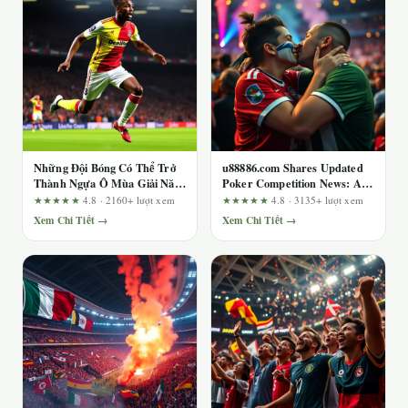
Những Đội Bóng Có Thể Trở
u88886.com Shares Updated
Thành Ngựa Ô Mùa Giải Năm
Poker Competition News: A
Nay
Risk-Advisor’s Transparency
★★★★★
4.8 · 2160+ lượt xem
★★★★★
4.8 · 3135+ lượt xem
Check
Xem Chi Tiết →
Xem Chi Tiết →