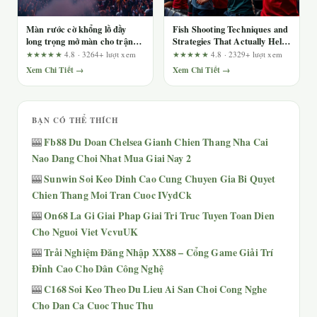
Màn rước cờ khổng lồ đầy
Fish Shooting Techniques and
long trọng mở màn cho trận
Strategies That Actually Help
đại chiến
Beginners Stop Wasting Coins
★★★★★
4.8 · 3264+ lượt xem
★★★★★
4.8 · 2329+ lượt xem
Xem Chi Tiết →
Xem Chi Tiết →
BẠN CÓ THỂ THÍCH
Fb88 Du Doan Chelsea Gianh Chien Thang Nha Cai
🎰
Nao Dang Choi Nhat Mua Giai Nay 2
Sunwin Soi Keo Dinh Cao Cung Chuyen Gia Bi Quyet
🎰
Chien Thang Moi Tran Cuoc IVydCk
On68 La Gi Giai Phap Giai Tri Truc Tuyen Toan Dien
🎰
Cho Nguoi Viet VcvuUK
Trải Nghiệm Đăng Nhập XX88 – Cổng Game Giải Trí
🎰
Đỉnh Cao Cho Dân Công Nghệ
C168 Soi Keo Theo Du Lieu Ai San Choi Cong Nghe
🎰
Cho Dan Ca Cuoc Thuc Thu