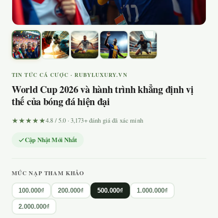
TIN TỨC CÁ CƯỢC · RUBYLUXURY.VN
World Cup 2026 và hành trình khẳng định vị
thế của bóng đá hiện đại
★★★★★
4.8 / 5.0 · 3,173+ đánh giá đã xác minh
Cập Nhật Mới Nhất
MỨC NẠP THAM KHẢO
100.000₫
200.000₫
500.000₫
1.000.000₫
2.000.000₫