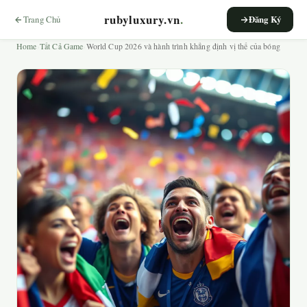
rubyluxury.vn
.
Trang Chủ
Đăng Ký
Home
›
Tất Cả Game
›
World Cup 2026 và hành trình khẳng định vị thế của bóng