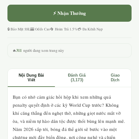
⚡ Nhận Thưởng
🔒 Bảo Mật SSL
🎰 Odds Cao
🔄 Hoàn Trả 1.5%
💳 Đa Kênh Nạp
311
🔥
người đang xem trang này
Nội Dung Bài
Đánh Giá
Giao
Viết
(3,173)
Dịch
Bạn có nhớ cảm giác hồi hộp khi xem những quả
penalty quyết định ở các kỳ World Cup trước? Không
khí căng thẳng đến nghẹt thở, những giọt nước mắt vỡ
òa, và niềm tự hào dân tộc được thổi bùng lên mạnh mẽ.
Năm 2026 sắp tới, bóng đá thế giới sẽ bước vào một
chương mới đầy biến động, nơi công nghệ và chiến