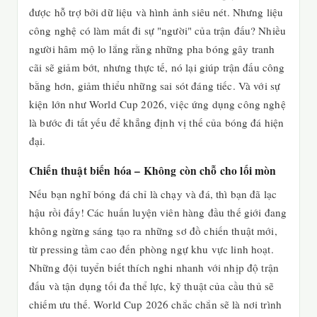
được hỗ trợ bởi dữ liệu và hình ảnh siêu nét. Nhưng liệu
công nghệ có làm mất đi sự "người" của trận đấu? Nhiều
người hâm mộ lo lắng rằng những pha bóng gây tranh
cãi sẽ giảm bớt, nhưng thực tế, nó lại giúp trận đấu công
bằng hơn, giảm thiểu những sai sót đáng tiếc. Và với sự
kiện lớn như World Cup 2026, việc ứng dụng công nghệ
là bước đi tất yếu để khẳng định vị thế của bóng đá hiện
đại.
Chiến thuật biến hóa – Không còn chỗ cho lối mòn
Nếu bạn nghĩ bóng đá chỉ là chạy và đá, thì bạn đã lạc
hậu rồi đấy! Các huấn luyện viên hàng đầu thế giới đang
không ngừng sáng tạo ra những sơ đồ chiến thuật mới,
từ pressing tầm cao đến phòng ngự khu vực linh hoạt.
Những đội tuyển biết thích nghi nhanh với nhịp độ trận
đấu và tận dụng tối đa thể lực, kỹ thuật của cầu thủ sẽ
chiếm ưu thế. World Cup 2026 chắc chắn sẽ là nơi trình