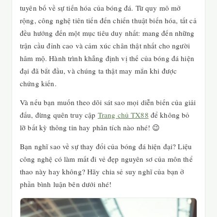
tuyên bố về sự tiến hóa của bóng đá. Từ quy mô mở
rộng, công nghệ tiên tiến đến chiến thuật biến hóa, tất cả
đều hướng đến một mục tiêu duy nhất: mang đến những
trận cầu đỉnh cao và cảm xúc chân thật nhất cho người
hâm mộ. Hành trình khẳng định vị thế của bóng đá hiện
đại đã bắt đầu, và chúng ta thật may mắn khi được
chứng kiến.
Và nếu bạn muốn theo dõi sát sao mọi diễn biến của giải
đấu, đừng quên truy cập
Trang chủ TX88
để không bỏ
lỡ bất kỳ thông tin hay phân tích nào nhé! 😉
Bạn nghĩ sao về sự thay đổi của bóng đá hiện đại? Liệu
công nghệ có làm mất đi vẻ đẹp nguyên sơ của môn thể
thao này hay không? Hãy chia sẻ suy nghĩ của bạn ở
phần bình luận bên dưới nhé!