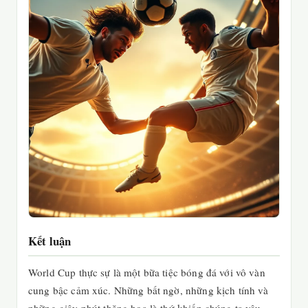
Kết luận
World Cup thực sự là một bữa tiệc bóng đá với vô vàn
cung bậc cảm xúc. Những bất ngờ, những kịch tính và