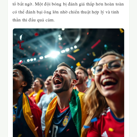
tố bất ngờ. Một đội bóng bị đánh giá thấp hơn hoàn toàn
có thể đánh bại ông lớn nhờ chiến thuật hợp lý và tinh
thần thi đấu quả cảm.