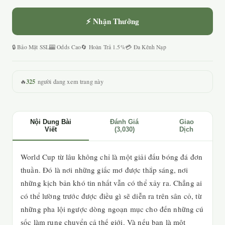
⚡ Nhận Thưởng
🔒 Bảo Mật SSL
🎰 Odds Cao
🔄 Hoàn Trả 1.5%
💳 Đa Kênh Nạp
325
🔥
người đang xem trang này
Nội Dung Bài
Đánh Giá
Giao
Viết
(3,030)
Dịch
World Cup từ lâu không chỉ là một giải đấu bóng đá đơn
thuần. Đó là nơi những giấc mơ được thắp sáng, nơi
những kịch bản khó tin nhất vẫn có thể xảy ra. Chẳng ai
có thể lường trước được điều gì sẽ diễn ra trên sân cỏ, từ
những pha lội ngược dòng ngoạn mục cho đến những cú
sốc làm rung chuyển cả thế giới. Và nếu bạn là một