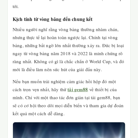
tới.
Kịch tính từ vòng bảng đến chung kết
Nhiều người nghĩ rằng vòng bảng thường nhàm chán,
nhưng thực tế lại hoàn toàn ngược lại. Chính tại vòng
bảng, những bất ngờ lớn nhất thường xảy ra. Đức bị loại
ngay từ vòng bảng năm 2018 và 2022 là minh chứng rõ
ràng nhất. Không có gì là chắc chắn ở World Cup, và đó
mới là điều làm nên sức hút của giải đấu này.
Nếu bạn muốn trải nghiệm cảm giác hồi hộp đó một
tải gem88
cách trọn vẹn nhất, hãy thử
về thiết bị của
mình. Chỉ với một thao tác đơn giản tại tải gem88, bạn
sẽ có cơ hội theo dõi mọi diễn biến và tham gia dự đoán
kết quả một cách dễ dàng.