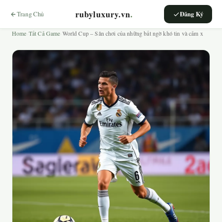
rubyluxury.vn
.
Trang Chủ
Đăng Ký
Home
›
Tất Cả Game
›
World Cup – Sân chơi của những bất ngờ khó tin và cảm x