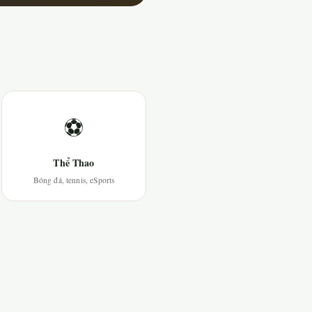
⚽
Thể Thao
Bóng đá, tennis, eSports