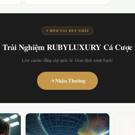
⚡ HÔM NAY DUY NHẤT
Trải Nghiệm RUBYLUXURY Cá Cược
Live casino đẳng cấp quốc tế. Giao dịch minh bạch!
Nhận Thưởng