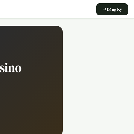
Đăng Ký
sino