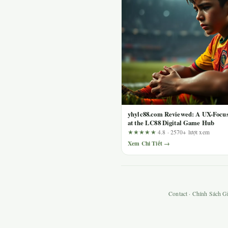
yhylc88.com Reviewed: A UX-Focu
at the LC88 Digital Game Hub
★★★★★
4.8 · 2570+ lượt xem
Xem Chi Tiết →
Contact
·
Chính Sách G