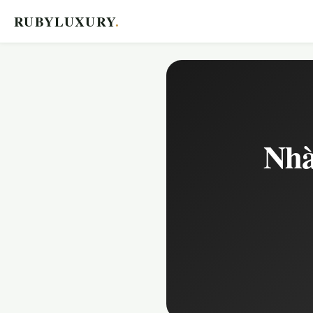
RUBYLUXURY
.
Nhà