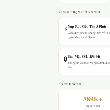
VÌ SAO CHỌN CHÚNG TÔI
Nạp Rút Siêu Tốc 3 Phút
⚡
Giao dịch nhanh chóng, tiền về tài
ngân hàng và ví điện tử.
Bảo Mật SSL 256-bit
🔒
Thông tin cá nhân và giao dịch đượ
liệu.
ĐỘ PHỦ SÓNG
589K+
Người Chơi