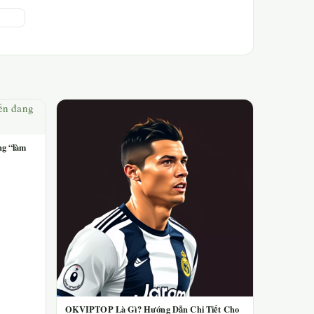
ng “làm
OKVIPTOP Là Gì? Hướng Dẫn Chi Tiết Cho