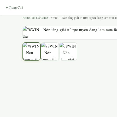
Trang Chủ
Home
›
Tất Cả Game
›
78WIN – Nền tảng giải trí trực tuyến đang làm mưa l