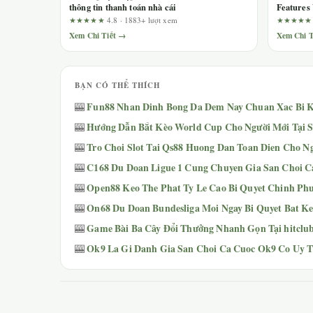
thông tin thanh toán nhà cái
Features
★★★★★
4.8 · 1883+ lượt xem
★★★★
Xem Chi Tiết →
Xem Chi T
BẠN CÓ THỂ THÍCH
Fun88 Nhan Dinh Bong Da Dem Nay Chuan Xac Bi 
🎰
Hướng Dẫn Bắt Kèo World Cup Cho Người Mới Tại 
🎰
Tro Choi Slot Tai Qs88 Huong Dan Toan Dien Cho 
🎰
C168 Du Doan Ligue 1 Cung Chuyen Gia San Choi 
🎰
Open88 Keo The Phat Ty Le Cao Bi Quyet Chinh Ph
🎰
On68 Du Doan Bundesliga Moi Ngay Bi Quyet Bat K
🎰
Game Bài Ba Cây Đổi Thưởng Nhanh Gọn Tại hitclu
🎰
Ok9 La Gi Danh Gia San Choi Ca Cuoc Ok9 Co Uy T
🎰