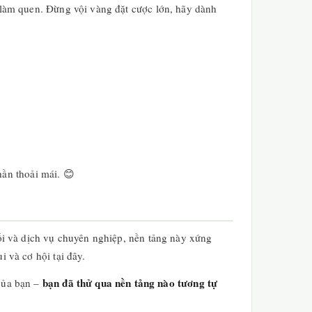
 làm quen. Đừng vội vàng đặt cược lớn, hãy dành
hần thoải mái. 😊
ối và dịch vụ chuyên nghiệp, nền tảng này xứng
 và cơ hội tại đây.
bạn đã thử qua nền tảng nào tương tự
của bạn –