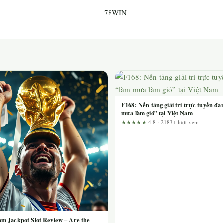
F168: Nền tảng giải trí trực tuyến đa
mưa làm gió” tại Việt Nam
★★★★★
4.8 · 2183+ lượt xem
m Jackpot Slot Review – Are the