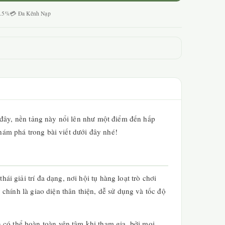
1.5%
💳 Đa Kênh Nạp
 đây, nền tảng này nổi lên như một điểm đến hấp
ám phá trong bài viết dưới đây nhé!
i giải trí đa dạng, nơi hội tụ hàng loạt trò chơi
chính là giao diện thân thiện, dễ sử dụng và tốc độ
ó thể hoàn toàn yên tâm khi tham gia, bởi mọi