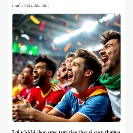
muốn đặt cược lớn.
Lợi ích khi chọn cược trực tiếp thay vì cược thường