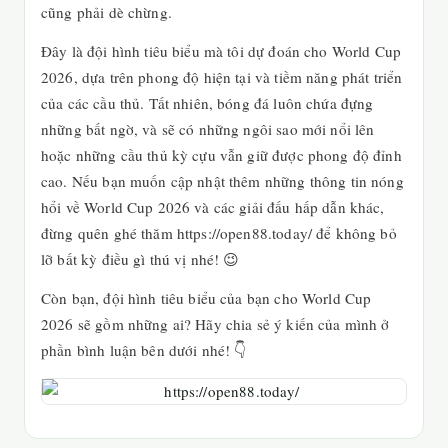
cũng phải dè chừng.
Đây là đội hình tiêu biểu mà tôi dự đoán cho World Cup
2026, dựa trên phong độ hiện tại và tiềm năng phát triển
của các cầu thủ. Tất nhiên, bóng đá luôn chứa đựng
những bất ngờ, và sẽ có những ngôi sao mới nổi lên
hoặc những cầu thủ kỳ cựu vẫn giữ được phong độ đỉnh
cao. Nếu bạn muốn cập nhật thêm những thông tin nóng
hổi về World Cup 2026 và các giải đấu hấp dẫn khác,
đừng quên ghé thăm https://open88.today/ để không bỏ
lỡ bất kỳ điều gì thú vị nhé! 😉
Còn bạn, đội hình tiêu biểu của bạn cho World Cup
2026 sẽ gồm những ai? Hãy chia sẻ ý kiến của mình ở
phần bình luận bên dưới nhé! 👇