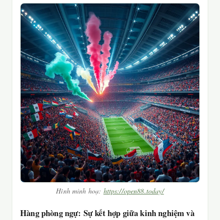
Hình minh hoạ:
https://open88.today/
Hàng phòng ngự: Sự kết hợp giữa kinh nghiệm và