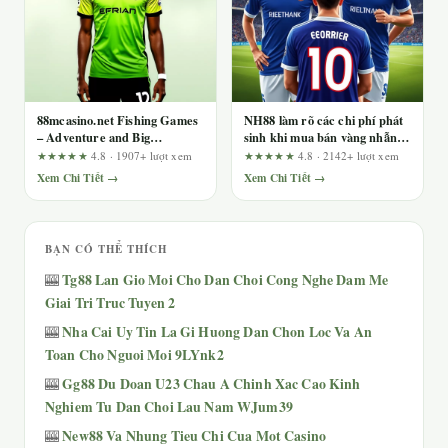
88mcasino.net Fishing Games
NH88 làm rõ các chi phí phát
– Adventure and Big
sinh khi mua bán vàng nhẫn:
Rewards: A Risk Manager’s
Đánh giá toàn diện từ trải
★★★★★
4.8 · 1907+ lượt xem
★★★★★
4.8 · 2142+ lượt xem
Assessment
nghiệm thực tế
Xem Chi Tiết →
Xem Chi Tiết →
BẠN CÓ THỂ THÍCH
Tg88 Lan Gio Moi Cho Dan Choi Cong Nghe Dam Me
🎰
Giai Tri Truc Tuyen 2
Nha Cai Uy Tin La Gi Huong Dan Chon Loc Va An
🎰
Toan Cho Nguoi Moi 9LYnk2
Gg88 Du Doan U23 Chau A Chinh Xac Cao Kinh
🎰
Nghiem Tu Dan Choi Lau Nam WJum39
New88 Va Nhung Tieu Chi Cua Mot Casino
🎰