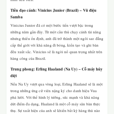
Tiền đạo cánh: Vinicius Junior (Brazil) – Vũ điệu
Samba
Vinicius Junior đã có một bước tiến vượt bậc trong
những năm gần đây. Từ một cầu thủ chạy cánh tài năng
nhưng thiếu ổn định, anh đã trở thành một ngôi sao đẳng
cấp thế giới với khả năng đi bóng, kiến tạo và ghi bàn
đều xuất sắc. Vinicius sẽ là ngòi nổ quan trọng nhất trên
hàng công của Brazil.
Trung phong: Erling Haaland (Na Uy) – Cỗ máy hủy
diệt
Nếu Na Uy vượt qua vòng loại, Erling Haaland sẽ là một
trong những ứng cử viên nặng ký cho danh hiệu Vua
phá lưới. Với thể hình lý tưởng, sức mạnh và khả năng
dứt điểm đa dạng, Haaland là một cỗ máy săn bàn thực
thụ. Sự xuất hiện của anh sẽ khiến bất kỳ hàng thủ nào