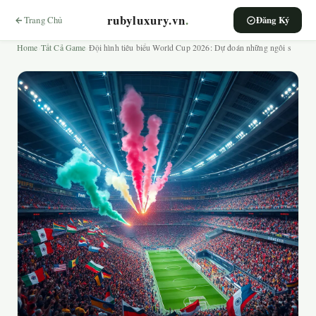
rubyluxury.vn
.
Trang Chủ
Đăng Ký
Home
›
Tất Cả Game
›
Đội hình tiêu biểu World Cup 2026: Dự đoán những ngôi s