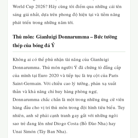
World Cup 2026? Hãy cùng tôi điểm qua những cái tên
sáng giá nhất, dựa trên phong độ hiện tại và tiềm năng
phát triển trong những năm tới.
Thủ môn: Gianluigi Donnarumma – Bức tường
thép của bóng đá Ý
Không ai có thể phủ nhận tài năng của Gianluigi
Donnarumma. Thủ môn người Ý đã chứng tỏ đẳng cấp
của mình tại Euro 2020 và tiếp tục là trụ cột của Paris
Saint-Germain. Với chiều cao lý tưởng, phản xạ xuất
thần và khả năng chỉ huy hàng phòng ngự,
Donnarumma chắc chắn là một trong những ứng cử viên
hàng đầu cho vị trí thủ môn trong đội hình tiêu biểu. Tuy
nhiên, anh sẽ phải cạnh tranh gay gắt với những ngôi
sao trẻ đang lên như Diogo Costa (Bồ Đào Nha) hay
Unai Simón (Tây Ban Nha).