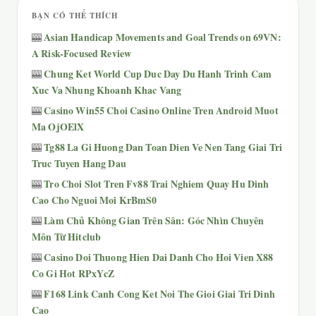
BẠN CÓ THỂ THÍCH
Asian Handicap Movements and Goal Trends on 69VN:
🎰
A Risk-Focused Review
Chung Ket World Cup Duc Day Du Hanh Trinh Cam
🎰
Xuc Va Nhung Khoanh Khac Vang
Casino Win55 Choi Casino Online Tren Android Muot
🎰
Ma OjOElX
Tg88 La Gi Huong Dan Toan Dien Ve Nen Tang Giai Tri
🎰
Truc Tuyen Hang Dau
Tro Choi Slot Tren Fv88 Trai Nghiem Quay Hu Dinh
🎰
Cao Cho Nguoi Moi KrBmS0
Làm Chủ Không Gian Trên Sân: Góc Nhìn Chuyên
🎰
Môn Từ Hitclub
Casino Doi Thuong Hien Dai Danh Cho Hoi Vien X88
🎰
Co Gi Hot RPxYcZ
F168 Link Canh Cong Ket Noi The Gioi Giai Tri Dinh
🎰
Cao