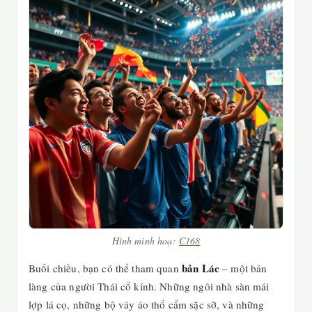
Hình minh hoạ:
C168
bản Lác
Buổi chiều, bạn có thể tham quan
– một bản
làng của người Thái cổ kính. Những ngôi nhà sàn mái
lợp lá cọ, những bộ váy áo thổ cẩm sặc sỡ, và những