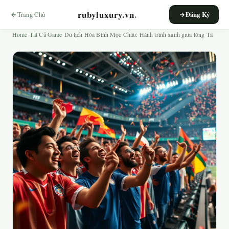
rubyluxury.vn
.
Trang Chủ
Đăng Ký
Home
›
Tất Cả Game
›
Du lịch Hòa Bình Mộc Châu: Hành trình xanh giữa lòng Tâ