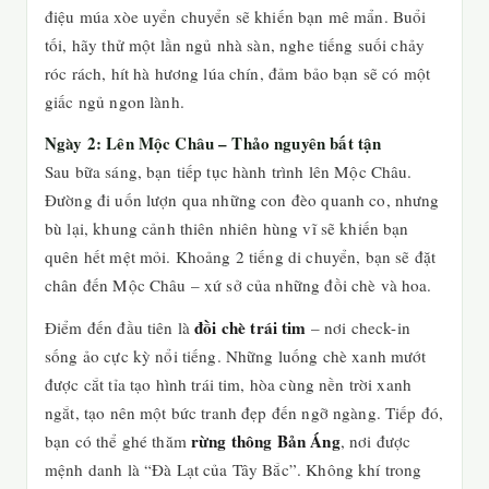
điệu múa xòe uyển chuyển sẽ khiến bạn mê mẩn. Buổi
tối, hãy thử một lần ngủ nhà sàn, nghe tiếng suối chảy
róc rách, hít hà hương lúa chín, đảm bảo bạn sẽ có một
giấc ngủ ngon lành.
Ngày 2: Lên Mộc Châu – Thảo nguyên bất tận
Sau bữa sáng, bạn tiếp tục hành trình lên Mộc Châu.
Đường đi uốn lượn qua những con đèo quanh co, nhưng
bù lại, khung cảnh thiên nhiên hùng vĩ sẽ khiến bạn
quên hết mệt mỏi. Khoảng 2 tiếng di chuyển, bạn sẽ đặt
chân đến Mộc Châu – xứ sở của những đồi chè và hoa.
đồi chè trái tim
Điểm đến đầu tiên là
– nơi check-in
sống ảo cực kỳ nổi tiếng. Những luống chè xanh mướt
được cắt tỉa tạo hình trái tim, hòa cùng nền trời xanh
ngắt, tạo nên một bức tranh đẹp đến ngỡ ngàng. Tiếp đó,
rừng thông Bản Áng
bạn có thể ghé thăm
, nơi được
mệnh danh là “Đà Lạt của Tây Bắc”. Không khí trong