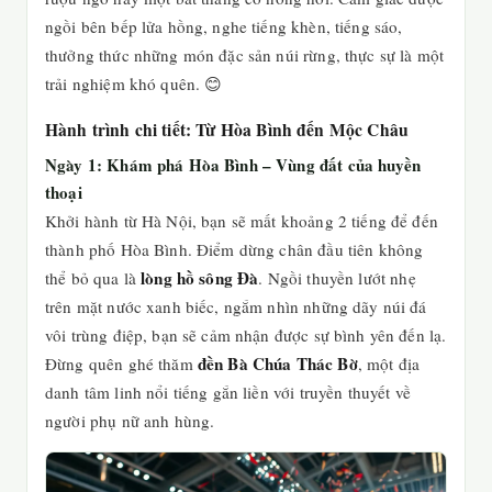
ngồi bên bếp lửa hồng, nghe tiếng khèn, tiếng sáo,
thưởng thức những món đặc sản núi rừng, thực sự là một
trải nghiệm khó quên. 😊
Hành trình chi tiết: Từ Hòa Bình đến Mộc Châu
Ngày 1: Khám phá Hòa Bình – Vùng đất của huyền
thoại
Khởi hành từ Hà Nội, bạn sẽ mất khoảng 2 tiếng để đến
thành phố Hòa Bình. Điểm dừng chân đầu tiên không
lòng hồ sông Đà
thể bỏ qua là
. Ngồi thuyền lướt nhẹ
trên mặt nước xanh biếc, ngắm nhìn những dãy núi đá
vôi trùng điệp, bạn sẽ cảm nhận được sự bình yên đến lạ.
đền Bà Chúa Thác Bờ
Đừng quên ghé thăm
, một địa
danh tâm linh nổi tiếng gắn liền với truyền thuyết về
người phụ nữ anh hùng.