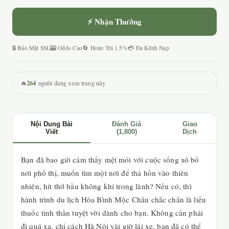
⚡ Nhận Thưởng
🔒 Bảo Mật SSL
🎰 Odds Cao
🔄 Hoàn Trả 1.5%
💳 Đa Kênh Nạp
264
🔥
người đang xem trang này
Nội Dung Bài
Đánh Giá
Giao
Viết
(1,800)
Dịch
Bạn đã bao giờ cảm thấy mệt mỏi với cuộc sống xô bồ
nơi phố thị, muốn tìm một nơi để thả hồn vào thiên
nhiên, hít thở bầu không khí trong lành? Nếu có, thì
hành trình du lịch Hòa Bình Mộc Châu chắc chắn là liều
thuốc tinh thần tuyệt vời dành cho bạn. Không cần phải
đi quá xa, chỉ cách Hà Nội vài giờ lái xe, bạn đã có thể