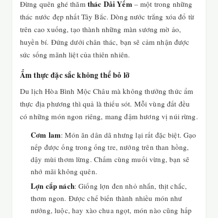
thác Dải Yếm
Đừng quên ghé thăm
– một trong những
thác nước đẹp nhất Tây Bắc. Dòng nước trắng xóa đổ từ
trên cao xuống, tạo thành những màn sương mờ ảo,
huyền bí. Đứng dưới chân thác, bạn sẽ cảm nhận được
sức sống mãnh liệt của thiên nhiên.
Ẩm thực đặc sắc không thể bỏ lỡ
Du lịch Hòa Bình Mộc Châu mà không thưởng thức ẩm
thực địa phương thì quả là thiếu sót. Mỗi vùng đất đều
có những món ngon riêng, mang đậm hương vị núi rừng.
Cơm lam
: Món ăn dân dã nhưng lại rất đặc biệt. Gạo
nếp được ống trong ống tre, nướng trên than hồng,
dậy mùi thơm lừng. Chấm cùng muối vừng, bạn sẽ
nhớ mãi không quên.
Lợn cắp nách
: Giống lợn đen nhỏ nhắn, thịt chắc,
thơm ngon. Được chế biến thành nhiều món như
nướng, luộc, hay xào chua ngọt, món nào cũng hấp