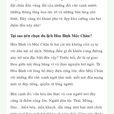
đặt chân đến vùng đất của những đồi chè xanh mướt,
những thung lũng hoa rực rỡ và những bản làng yên
bình. Hãy cùng tôi khám phá vẻ đẹp khó cưỡng của hai
điểm đến này nhé!
Tại sao nên chọn du lịch Hòa Bình Mộc Châu?
Hòa Bình và Mộc Châu là hai cái tên không còn xa lạ
với dân mê xê dịch. Nhưng điều gì đã khiến cung đường
này trở nên đặc biệt đến vậy? Trước hết, đó là sự giao
thoa giữa núi rừng hùng vĩ và thảo nguyên bát ngát. Từ
Hòa Bình với lòng hồ thủy điện rộng lớn, đến Mộc Châu
với những đồi chè xanh ngút tầm mắt, mỗi nơi đều mang
một vẻ đẹp riêng, quyến rũ lòng người.
Bên cạnh đó, văn hóa ẩm thực và con người nơi đây
cũng là điểm cộng lớn. Người dân tộc Thái, Mông,
Dao... hiền hòa, mến khách, sẵn sàng mời bạn một chén
rượu ngô hay một bát thắng cố nóng hổi. Cảm giác được