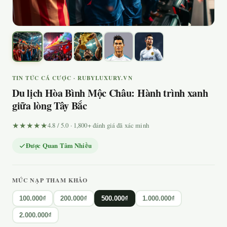
TIN TỨC CÁ CƯỢC · RUBYLUXURY.VN
Du lịch Hòa Bình Mộc Châu: Hành trình xanh
giữa lòng Tây Bắc
★★★★★
4.8 / 5.0 · 1,800+ đánh giá đã xác minh
Được Quan Tâm Nhiều
MỨC NẠP THAM KHẢO
100.000₫
200.000₫
500.000₫
1.000.000₫
2.000.000₫