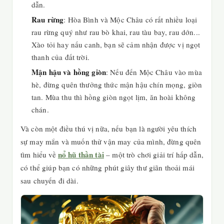
dẫn.
Rau rừng
: Hòa Bình và Mộc Châu có rất nhiều loại
rau rừng quý như rau bò khai, rau tàu bay, rau dớn...
Xào tỏi hay nấu canh, bạn sẽ cảm nhận được vị ngọt
thanh của đất trời.
Mận hậu và hồng giòn
: Nếu đến Mộc Châu vào mùa
hè, đừng quên thưởng thức mận hậu chín mọng, giòn
tan. Mùa thu thì hồng giòn ngọt lịm, ăn hoài không
chán.
Và còn một điều thú vị nữa, nếu bạn là người yêu thích
sự may mắn và muốn thử vận may của mình, đừng quên
nổ hũ thần tài
tìm hiểu về
– một trò chơi giải trí hấp dẫn,
có thể giúp bạn có những phút giây thư giãn thoải mái
sau chuyến đi dài.