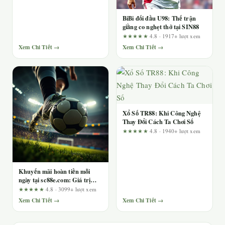
BiBi đối đầu U98: Thế trận
giằng co nghẹt thở tại SIN88
★★★★★
4.8 · 1917+ lượt xem
Xem Chi Tiết →
Xem Chi Tiết →
Xổ Số TR88: Khi Công Nghệ
Thay Đổi Cách Ta Chơi Số
★★★★★
4.8 · 1940+ lượt xem
Khuyến mãi hoàn tiền mỗi
ngày tại sc88e.com: Giá trị
thực sau điều kiện doanh thu
★★★★★
4.8 · 3099+ lượt xem
Xem Chi Tiết →
Xem Chi Tiết →