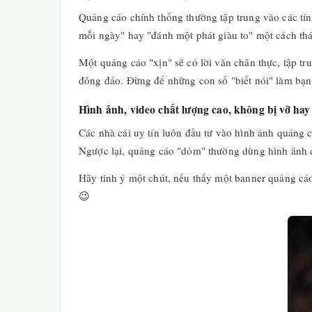
Quảng cáo chính thống thường tập trung vào các tính
mỗi ngày" hay "đánh một phát giàu to" một cách thái
Một quảng cáo "xịn" sẽ có lời văn chân thực, tập tr
đông đảo. Đừng để những con số "biết nói" làm bạ
Hình ảnh, video chất lượng cao, không bị vỡ ha
Các nhà cái uy tín luôn đầu tư vào hình ảnh quảng c
Ngược lại, quảng cáo "dỏm" thường dùng hình ảnh ch
Hãy tinh ý một chút, nếu thấy một banner quảng cáo
😉