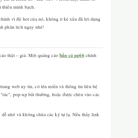
i thiếu minh bạch.
chính vì độ hot của nó, không ít kẻ xấu đã lợi dụng
nh phân tích ngay nhé!
bắn cá pg66
cáo thật – giả. Một quảng cáo
chính
rang web uy tín, có tên miền và thông tin liên hệ
 "rác", pop-up bất thường, hoặc được chèn vào các
 dễ nhớ và không chứa các ký tự lạ. Nếu thấy link