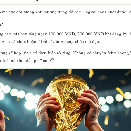
rò mà các đối tượng xấu thường dùng để "câu" người chơi. Biết được "
n?
uảng cáo hứa hẹn tặng ngay 100.000 VNĐ, 200.000 VNĐ khi đăng ký, 
ông tin cá nhân hoặc tải về các ứng dụng chứa mã độc.
hưởng sẽ hợp lý và có điều kiện rõ ràng. Không có chuyện "cho không
 trưa nào là miễn phí" cả! 🧐