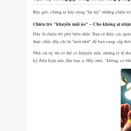
Bây giờ, chúng ta hãy cùng "lật tẩy" những chiêu t
Chiêu trò "khuyến mãi ảo" – Cho không ai nhậ
Đây là chiêu trò phổ biến nhất. Bạn sẽ thấy các q
thực chất, đây chỉ là "mồi nhử" để bạn cung cấp th
Nhà cái uy tín có thể có khuyến mãi, nhưng tỷ lệ t
kỳ điều kiện nào đâu bạn ạ. Hãy nhớ, "không có bữa