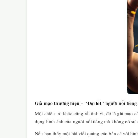
Giả mạo thương hiệu – "Đội lốt" người nổi tiếng
Một chiêu trò khác cũng rất tinh vi, đó là giả mạo c
dụng hình ảnh của người nổi tiếng mà không có sự 
Nếu bạn thấy một bài viết quảng cáo bắn cá với hình