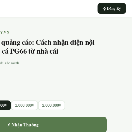
Đăng Ký
RY.VN
quảng cáo: Cách nhận diện nội
 cá PG66 từ nhà cái
á đã xác minh
000₫
1.000.000₫
2.000.000₫
⚡ Nhận Thưởng