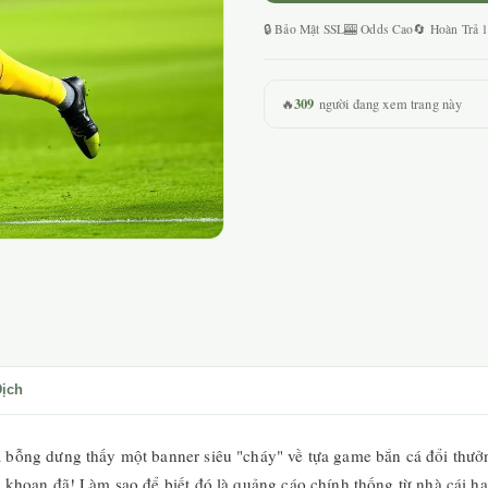
🔒 Bảo Mật SSL
🎰 Odds Cao
🔄 Hoàn Trả 
309
🔥
người đang xem trang này
Dịch
 bỗng dưng thấy một banner siêu "cháy" về tựa game bắn cá đổi thưởn
 khoan đã! Làm sao để biết đó là quảng cáo chính thống từ nhà cái ha