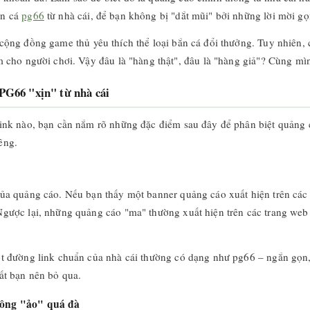
ắn cá
pg66
từ nhà cái, để bạn không bị "dắt mũi" bởi những lời mời gọ
cộng đồng game thủ yêu thích thể loại bắn cá đổi thưởng. Tuy nhiên, 
m cho người chơi. Vậy đâu là "hàng thật", đâu là "hàng giả"? Cùng mì
 PG66 "xịn" từ nhà cái
link nào, bạn cần nắm rõ những đặc điểm sau đây để phân biệt quảng 
êng.
ủa quảng cáo. Nếu bạn thấy một banner quảng cáo xuất hiện trên các t
Ngược lại, những quảng cáo "ma" thường xuất hiện trên các trang web
ột đường link chuẩn của nhà cái thường có dạng như pg66 – ngắn gọn,
ất bạn nên bỏ qua.
hông "ảo" quá đà