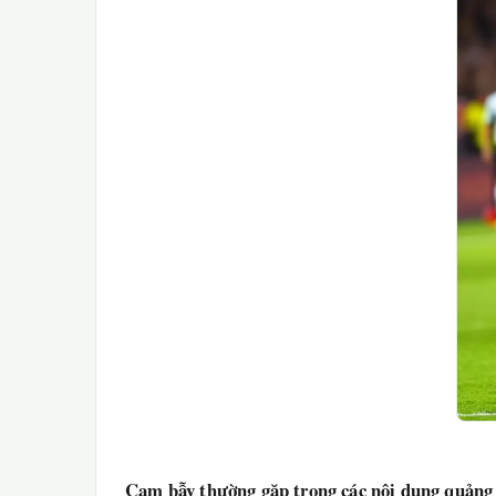
Cạm bẫy thường gặp trong các nội dung quảng