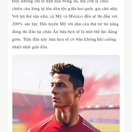
Đây không chỉ là trận đấu bóng đá, mà còn là cuộc
chiến của lòng tự tôn dân tộc giữa hai quốc gia chủ nhà.
Với lợi thế sân nhà, cả Mỹ và Mexico đều sẽ thi đấu với
200% sức lực. Đội tuyển Mỹ với dàn cầu thủ trẻ tài năng
đang thi đấu tại châu Âu hứa hẹn sẽ là một thế lực đáng
gờm. Trận đấu này hứa hẹn sẽ có bầu không khí cuồng
nhiệt nhất giải đấu.