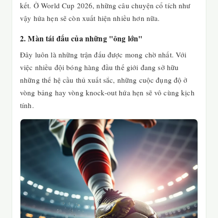
kết. Ở World Cup 2026, những câu chuyện cổ tích như
vậy hứa hẹn sẽ còn xuất hiện nhiều hơn nữa.
2. Màn tái đấu của những "ông lớn"
Đây luôn là những trận đấu được mong chờ nhất. Với
việc nhiều đội bóng hàng đầu thế giới đang sở hữu
những thế hệ cầu thủ xuất sắc, những cuộc đụng độ ở
vòng bảng hay vòng knock-out hứa hẹn sẽ vô cùng kịch
tính.