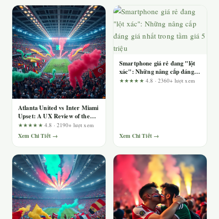
Smartphone giá rẻ đang "lột
xác": Những nâng cấp đáng
giá nhất trong tầm giá 5 triệu
★★★★★
4.8 · 2360+ lượt xem
Atlanta United vs Inter Miami
Upset: A UX Review of the
789club Experience
★★★★★
4.8 · 2190+ lượt xem
Xem Chi Tiết →
Xem Chi Tiết →