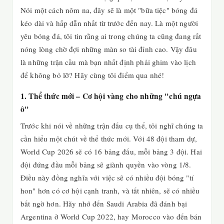
Nói một cách nôm na, đây sẽ là một "bữa tiệc" bóng đá
kéo dài và hấp dẫn nhất từ trước đến nay. Là một người
yêu bóng đá, tôi tin rằng ai trong chúng ta cũng đang rất
nóng lòng chờ đợi những màn so tài đỉnh cao. Vậy đâu
là những trận cầu mà bạn nhất định phải ghim vào lịch
để không bỏ lỡ? Hãy cùng tôi điểm qua nhé!
1. Thể thức mới – Cơ hội vàng cho những "chú ngựa
ô"
Trước khi nói về những trận đấu cụ thể, tôi nghĩ chúng ta
cần hiểu một chút về thể thức mới. Với 48 đội tham dự,
World Cup 2026 sẽ có 16 bảng đấu, mỗi bảng 3 đội. Hai
đội đứng đầu mỗi bảng sẽ giành quyền vào vòng 1/8.
Điều này đồng nghĩa với việc sẽ có nhiều đội bóng "tí
hon" hơn có cơ hội cạnh tranh, và tất nhiên, sẽ có nhiều
bất ngờ hơn. Hãy nhớ đến Saudi Arabia đã đánh bại
Argentina ở World Cup 2022, hay Morocco vào đến bán