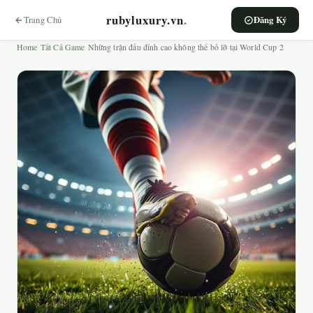
rubyluxury.vn
.
Trang Chủ
Đăng Ký
Home
›
Tất Cả Game
›
Những trận đấu đỉnh cao không thể bỏ lỡ tại World Cup 2