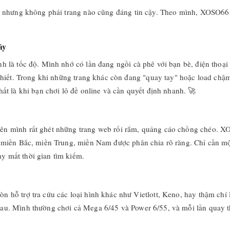
ố, nhưng không phải trang nào cũng đáng tin cậy. Theo mình, XOSO66 n
ây
nh là tốc độ. Mình nhớ có lần đang ngồi cà phê với bạn bè, điện thoại
 thiết. Trong khi những trang khác còn đang "quay tay" hoặc load chậm
hất là khi bạn chơi lô đề online và cần quyết định nhanh. 🚀
ên mình rất ghét những trang web rối rắm, quảng cáo chồng chéo. XOS
ố miền Bắc, miền Trung, miền Nam được phân chia rõ ràng. Chỉ cần một
y mất thời gian tìm kiếm.
 hỗ trợ tra cứu các loại hình khác như Vietlott, Keno, hay thậm chí 
nhau. Mình thường chơi cả Mega 6/45 và Power 6/55, và mỗi lần qua