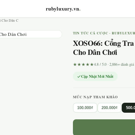
rubyluxury.vn
.
t Cho Dân C
TIN TỨC CÁ CƯỢC · RUBYLUXU
XOSO66: Cổng Tra 
Cho Dân Chơi
★★★★★
4.8 / 5.0 · 2,886+ đánh gi
Cập Nhật Mới Nhất
MỨC NẠP THAM KHẢO
100.000₫
200.000₫
500.