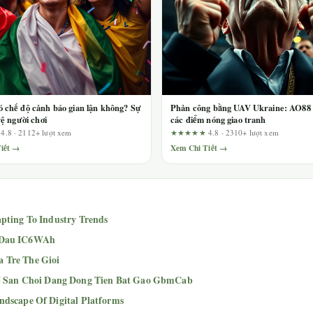
 chế độ cảnh báo gian lận không? Sự
Phản công bằng UAV Ukraine: AO88 
vệ người chơi
các điểm nóng giao tranh
★
4.8 · 2112+ lượt xem
★★★★★
4.8 · 2310+ lượt xem
iết →
Xem Chi Tiết →
pting To Industry Trends
t Dau IC6WAh
 Tre The Gioi
 San Choi Dang Dong Tien Bat Gao GbmCab
ndscape Of Digital Platforms