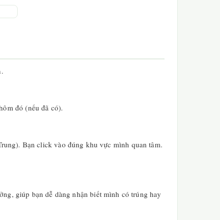
n.
 hôm đó (nếu đã có).
rung). Bạn click vào đúng khu vực mình quan tâm.
hưởng, giúp bạn dễ dàng nhận biết mình có trúng hay