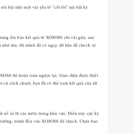
ổi bật nhờ một vài yếu tố "cốt lõi" mà bất kỳ
 rung lên báo kết quả từ XOSO66 chỉ vài giây sau
 như rùa, thì mình đã có ngay dữ liệu để check vé.
O66 thì hoàn toàn ngược lại. Giao diện được thiết
 cú click chuột, bạn đã có thể xem kết quả của tất
là xổ số từ các nước trong khu vực. Điều này cực kỳ
y thưởng, mình đều vào XOSO66 để check. Chưa bao