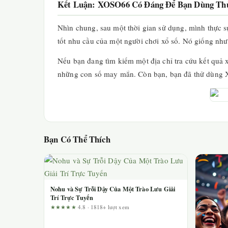
Kết Luận: XOSO66 Có Đáng Để Bạn Dùng Th
Nhìn chung, sau một thời gian sử dụng, mình thực s
tốt nhu cầu của một người chơi xổ số. Nó giống như
Nếu bạn đang tìm kiếm một địa chỉ tra cứu kết quả x
những con số may mắn. Còn bạn, bạn đã thử dùng X
Bạn Có Thể Thích
Nohu và Sự Trỗi Dậy Của Một Trào Lưu Giải
Trí Trực Tuyến
★★★★★
4.8 · 1818+ lượt xem