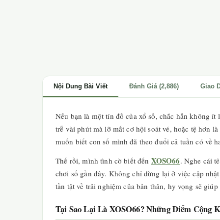
Nội Dung Bài Viết
Đánh Giá (2,886)
Giao 
Nếu bạn là một tín đồ của xổ số, chắc hẳn không ít
trễ vài phút mà lỡ mất cơ hội soát vé, hoặc tệ hơn
muốn biết con số mình đã theo đuổi cả tuần có về 
XOSO66
Thế rồi, mình tình cờ biết đến
. Nghe cái t
chơi số gần đây. Không chỉ dừng lại ở việc cập nhật
tần tật về trải nghiệm của bản thân, hy vọng sẽ gi
Tại Sao Lại Là XOSO66? Những Điểm Cộng K